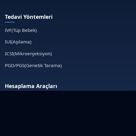
Tedavi Yöntemleri
IVF(Tüp Bebek)
IUI(Aşılama)
ICSI(Mikroenjeksiyon)
PGD/PGS(Genetik Tarama)
Hesaplama Araçları
Gebelik Hesaplama
Beta HCG Değeri
Doğum Tarihi Hesaplama
Folik Asit Hesaplama